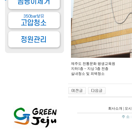
제주도 전통문화 평생교육원
지하1층 ~ 지상 5층 전층
실내청소 및 외벽청소
회사소개
|
오시
주 소 :